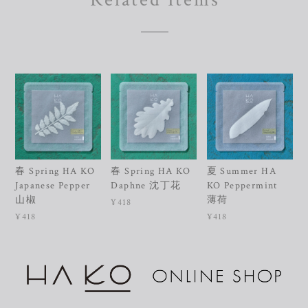
春 Spring HA KO
春 Spring HA KO
夏 Summer HA
Japanese Pepper
Daphne 沈丁花
KO Peppermint
山椒
薄荷
¥418
¥418
¥418