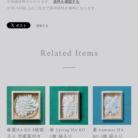
※別途送料がかかります。
送料を確認する
※¥5,500以上のご注文で国内送料が無料になります。
通報する
Related Items
春夏HA KO 8枚箱
春 Spring HA KO
夏 Summer HA
入り 作家皿付き
5枚 箱入り
KO 5枚 箱入り