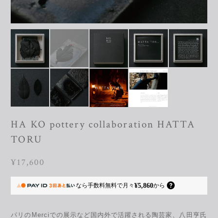
HA KO pottery collaboration HATTA
TORU
¥17,600
¥5,860
なら
手数料無料で
月々
から
パリのMerciでの展示など国内外で活躍される陶芸家、八田亨氏