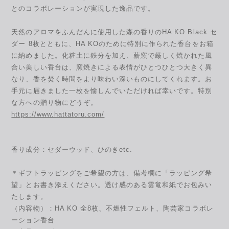
とのコラボレーションが実現した逸品です。
天然のアロマをふんだんに使用した森の香りのHA KO Black セ
ダー 8枚とともに、HA KOのために特別に作られた香台をお箱
に納めました。化粧土に鉄分を加え、薪窯で厳しく焼かれた風
合い美しい香台は、窯焼きによる表情がひとつひとつ大きく異
なり、香を焚く時間をより味わい深いものにしてくれます。お
手元に届きました一枚を愉しんでいただければ幸いです。特別
な方への贈り物にどうぞ。
https://www.hattatoru.com/
香り成分：セダーウッド、ひのきetc.
＊ギフトラッピングをご希望の方は、備考欄に「ラッピング希
望」とお書き添えください。透け感のある雲竜和紙でお包みい
たします。
（内容物）：HA KO 全8枚、不燃性フェルト、陶芸家コラボレ
ーション香台