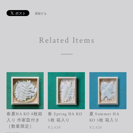
通報する
Related Items
春夏HA KO 8枚箱
春 Spring HA KO
夏 Summer HA
入り 作家皿付き
5枚 箱入り
KO 5枚 箱入り
［数量限定］
¥2,420
¥2,420