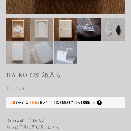
HA KO 5枚 箱入り
¥2,420
¥800
なら
手数料無料で
月々
から
Renewal 「HA KO」
もっと日常に寄り添いたくて