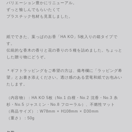
バリエーション豊かにリニューアル。
ずっと愉しんでもらいたくて
プラスチック包材も見直しました。
紙でできた、葉っぱのお香「HA KO」5枚入りの箱タイプで
す。
伝統的な香木の香りと花の香りの５種を詰めました。ちょっと
した贈り物にどうぞ。
＊ギフトラッピングをご希望の方は、備考欄に「ラッピング希
望」とお書き添えください。透け感のある雲竜和紙でお包みい
たします。
（内容物）：HA KO 5枚（No.1 白檀・No.2 沈香・No.3 糸
杉・No.5 ジャスミン・No.8 フローラル）、不燃性マット
（商品サイズ）：W78mm × H108mm × D30mm
（重さ）：50g