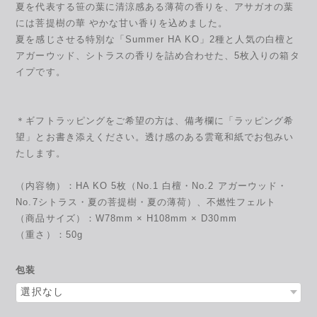
夏を代表する笹の葉に清涼感ある薄荷の香りを、アサガオの葉
には菩提樹の華 やかな甘い香りを込めました。
夏を感じさせる特別な「Summer HA KO」2種と人気の白檀と
アガーウッド、シトラスの香りを詰め合わせた、5枚入りの箱タ
イプです。
＊ギフトラッピングをご希望の方は、備考欄に「ラッピング希
望」とお書き添えください。透け感のある雲竜和紙でお包みい
たします。
（内容物）：HA KO 5枚（No.1 白檀・No.2 アガーウッド・
No.7シトラス・夏の菩提樹・夏の薄荷）、不燃性フェルト
（商品サイズ）：W78mm × H108mm × D30mm
（重さ）：50g
包装