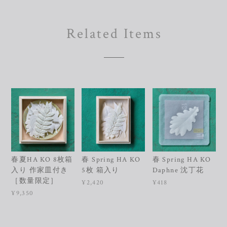
Related Items
春夏HA KO 8枚箱
春 Spring HA KO
春 Spring HA KO
入り 作家皿付き
5枚 箱入り
Daphne 沈丁花
［数量限定］
¥2,420
¥418
¥9,350