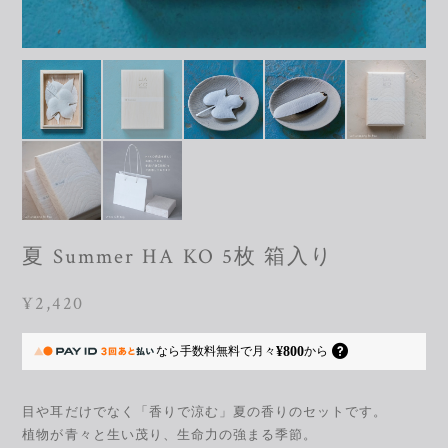
夏 Summer HA KO 5枚 箱入り
¥2,420
¥800
なら
手数料無料で
月々
から
目や耳だけでなく「香りで涼む」夏の香りのセットです。
植物が青々と生い茂り、生命力の強まる季節。