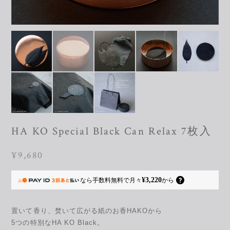
HA KO Special Black Can Relax 7枚入
¥9,680
¥3,220
なら
手数料無料で
月々
から
置いて香り、焚いて広がる紙のお香HAKOから
5つの特別なHA KO Black。