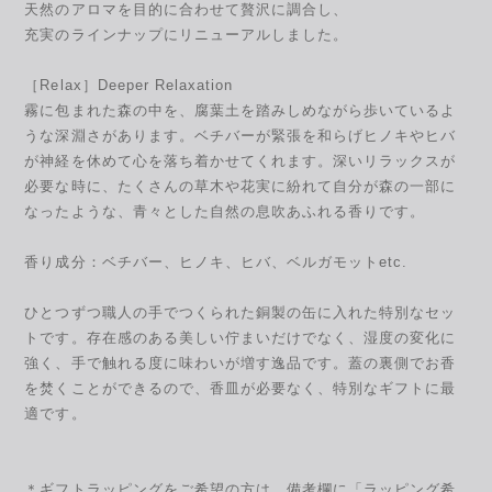
天然のアロマを目的に合わせて贅沢に調合し、
充実のラインナップにリニューアルしました。
［Relax］Deeper Relaxation
霧に包まれた森の中を、腐葉土を踏みしめながら歩いているよ
うな深淵さがあります。ベチバーが緊張を和らげヒノキやヒバ
が神経を休めて心を落ち着かせてくれます。深いリラックスが
必要な時に、たくさんの草木や花実に紛れて自分が森の一部に
なったような、青々とした自然の息吹あふれる香りです。
香り成分：ベチバー、ヒノキ、ヒバ、ベルガモットetc.
ひとつずつ職人の手でつくられた銅製の缶に入れた特別なセッ
トです。存在感のある美しい佇まいだけでなく、湿度の変化に
強く、手で触れる度に味わいが増す逸品です。蓋の裏側でお香
を焚くことができるので、香皿が必要なく、特別なギフトに最
適です。
＊ギフトラッピングをご希望の方は、備考欄に「ラッピング希