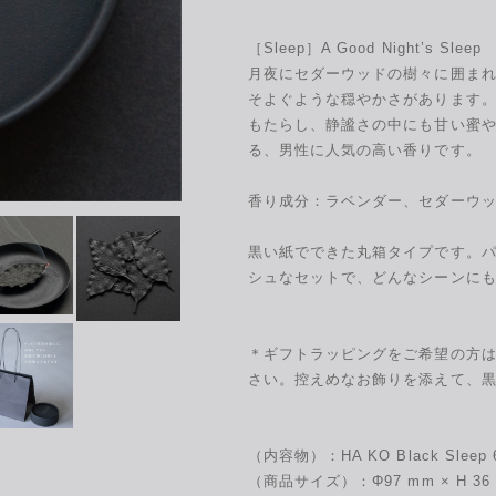
［Sleep］A Good Night’s Sleep
月夜にセダーウッドの樹々に囲ま
そよぐような穏やかさがあります
もたらし、静謐さの中にも甘い蜜
る、男性に人気の高い香りです。
香り成分：ラベンダー、セダーウ
黒い紙でできた丸箱タイプです。
シュなセットで、どんなシーンに
＊ギフトラッピングをご希望の方
さい。控えめなお飾りを添えて、
（内容物）：HA KO Black Sle
（商品サイズ）：Φ97 mm × H 36