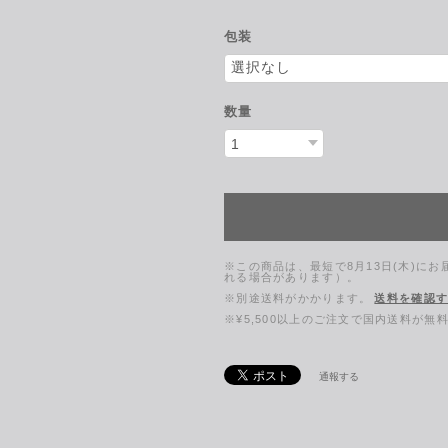
包装
数量
※この商品は、最短で8月13日(木)に
れる場合があります）。
※別途送料がかかります。
送料を確認
※¥5,500以上のご注文で国内送料が無
通報する