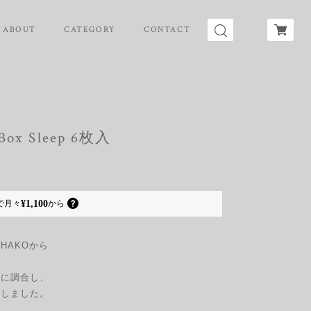
ABOUT
CATEGORY
CONTACT
 Box Sleep 6枚入
¥1,100
で
月々
から
HAKOから
沢に調合し、
ルしました。