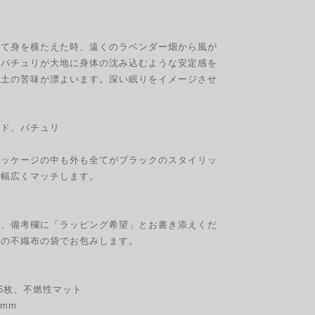
れて身を横たえた時、遠くのラベンダー畑から風が
。パチュリが大地に身体の沈み込むような安定感を
や土の苦味が漂よいます。深い眠りをイメージさせ
ッド、パチュリ
パッケージの中も外も全てがブラックのスタイリッ
も幅広くマッチします。
は、備考欄に「ラッピング希望」とお書き添えくだ
黒の不織布の袋でお包みします。
ep 6枚、不燃性マット
 mm