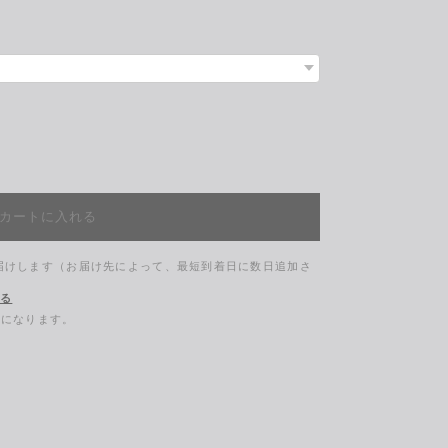
カートに入れる
お届けします（お届け先によって、最短到着日に数日追加さ
する
料になります。