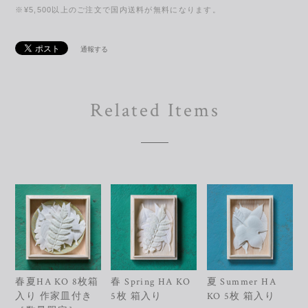
※¥5,500以上のご注文で国内送料が無料になります。
通報する
Related Items
春夏HA KO 8枚箱
春 Spring HA KO
夏 Summer HA
入り 作家皿付き
5枚 箱入り
KO 5枚 箱入り