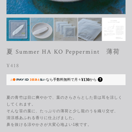
夏 Summer HA KO Peppermint 薄荷
¥418
¥130
なら
手数料無料で
月々
から
夏の青竹は目に爽やかで、葉のさらさらとした音は耳を涼しく
してくれます。
そんな笹の葉に、たっぷりの薄荷と少し龍のうを織り交ぜ、
清涼感あふれる香りに仕上げました。
鼻を抜ける涼やかさが大変心地よい1枚です。